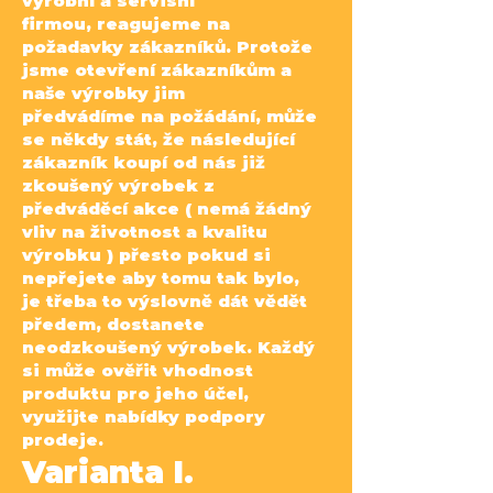
výrobní a servisní
firmou,
reagujeme na
požadavky zákazníků. Protože
jsme otevření zákazníkům a
naše výrobky jim
předvádíme
na požádání, může
se někdy stát, že následující
zákazník koupí od nás již
zkoušený výrobek z
předváděcí
akce ( nemá žádný
vliv na životnost a kvalitu
výrobku ) přesto pokud si
nepřejete aby tomu tak bylo,
je
třeba to výslovně dát vědět
předem, dostanete
neodzkoušený výrobek.
Každý
si může ověřit vhodnost
produktu pro jeho účel,
využijte nabídky podpory
prodeje.
Varianta I.