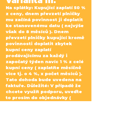
Varianta III.
Na splátky: Kupující zaplatí 50 %
z ceny, dnem převzetí plničky
mu začíná povinnost ji doplatit
ke
stanovenému datu ( nejvýše
však do 8 měsíců ). Dnem
převzetí plničky kupující kromě
povinnosti
doplatit zbytek
kupní ceny zaplatí
prodávajícímu za každý i
započatý týden navíc 1 % z celé
kupní ceny
( zaplatíte měsíčně
více tj. o 4 %, x počet měsíců ).
Tato dohoda bude uvedena na
faktuře.
Důležité
:
V případě že
chcete využít podporu, uveďte
to prosím do objednávky (
zvolte číslo varianty ).
Pokud si
podporu neobjednáte před
vystavením faktury, není tedy z
tohoto důvodu na faktuře
uvedená,
má se za to že nebyla