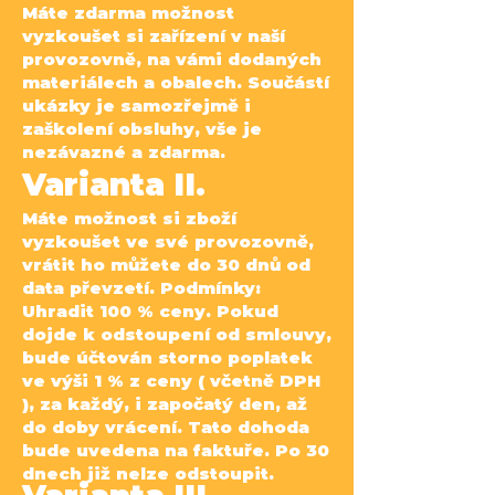
Máte zdarma možnost
vyzkoušet si zařízení v naší
provozovně, na vámi dodaných
materiálech a obalech.
Součástí
ukázky je samozřejmě i
zaškolení obsluhy, vše je
nezávazné a zdarma.
Varianta II.
Máte možnost si zboží
vyzkoušet ve své provozovně,
vrátit ho můžete do 30 dnů od
data převzetí.
Podmínky:
Uhradit 100 % ceny. Pokud
dojde k odstoupení od smlouvy,
bude účtován storno poplatek
ve
výši 1 % z ceny ( včetně DPH
), za každý, i započatý den, až
do doby vrácení. Tato dohoda
bude uvedena
na faktuře. Po 30
dnech již nelze odstoupit.