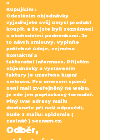
a
Kupujícím :
Odesláním objednávky
vyjadřujete svůj úmysl produkt
koupit, a že jste byli seznámeni
s obchodními podmínkami. Je
to návrh smlouvy. Vyplníte
potřebné údaje, zejména
kontaktní a
fakturační
informace. Přijetím
objednávky a vystavením
faktury je uzavřena kupní
smlouva.
Pro omezení spamů
není mail zveřejněný na webu,
je zde jen poptávkový formulář.
Plný tvar adresy
mailu
dostanete při naší odpovědi,
bude z mailu: apidomia (
zavináč ) seznam.cz.
Odběr,