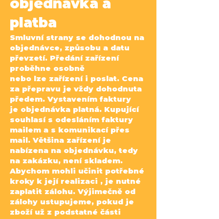
objednávka a
platba
Smluvní strany se dohodnou na
objednávce, způsobu a datu
převzetí. Předání zařízení
proběhne osobně
nebo lze zařízení i poslat. Cena
za přepravu je vždy dohodnuta
předem. Vystavením faktury
je
objednávka platná. Kupující
souhlasí s odesláním faktury
mailem a s komunikací přes
mail.
Většina zařízení je
nabízena na objednávku, tedy
na zakázku, není skladem.
Abychom mohli učinit
potřebné
kroky k její realizaci , je nutné
zaplatit zálohu. Výjimečně od
zálohy ustupujeme, pokud je
zboží
už z podstatné části