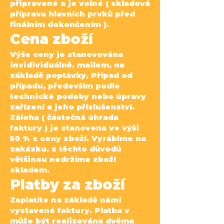
připravené a je volné ( skladová
příprava hlavních prvků před
finálním dokončením ).
Cena zboží
Výše ceny je stanovována
invidividuálně, mailem, na
základě poptávky, Případ od
případu, především
podle
technické podoby nebo úpravy
zařízení a jeho příslušenství.
Záloha ( částečná úhrada
faktury ) je
stanovena ve výši
50 % z ceny zboží. Vyrábíme na
zakázku, z těchto důvodů
většinou nedržíme zboží
skladem.
Platby za zboží
Zaplatíte na základě námi
vystavené faktury. Platba v
může být realizována dvěma