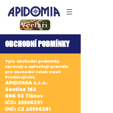
Včelaři
OBCHODNÍ PODMÍNKY
Tyto obchodní podmínky
upravují a upřesňují pravidla
pro obchodní vztah mezi:
Prodávajícím:
APIDOMIA s.r.o.
Sentice 162
666 03 Tišnov
IČO:
25556291
DIČ: CZ
25556291