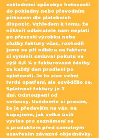
základními způsobyv
hotovosti
do pokladny nebo převodním
příkazem dle platebních
dispozic. Vzhledem k tomu, že
někteří
odběratelé nám neplatí
po převzetí výrobku nebo
služby faktury včas, rozhodli
jsme se při odběru na
fakturu
si vymínit smluvní pokutu ve
výši 0,5 % z fakturované částky
za každý den prodlení po
splatnosti.
Je to sice velmi
tvrdé opatření, ale osvědčilo se.
Splatnost faktury je 7
dní.
Odstoupení od
smlouvy.
Uvědomte si prosím,
že je především na vás, na
kupujícím, jak velké úsilí
vyvine pro seznámení se
s
produktem před samotným
uzavřením závazné objednávky.