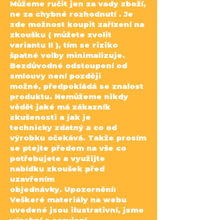
Můžeme ručit jen za vady zboží,
ne za
chybné rozhodnutí . Je
zde možnost koupit zařízení na
zkoušku ( můžete zvolit
variantu II ),
tím se riziko
špatné volby minimalizuje.
Bezdůvodné odstoupení od
smlouvy není později
možné,
předpokládá se znalost
produktu. Nemůžeme nikdy
vědět jaké má zákazník
zkušenosti a jak je
technicky
zdatný a co od
výrobku očekává. Takže prosím
se ptejte předem na vše co
potřebujete a využijte
nabídku
zkoušek před
uzavřením
objednávky.
Upozornění:
Veškeré materiály na webu
uvedené jsou ilustrativní, jsme