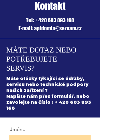
Kontakt
Tel: +
420 603 893 168
E-mail: apidomia@seznam.cz
MÁTE DOTAZ NEBO
POTŘEBUJETE
SERVIS?
Máte otázky týkající se údržby,
servisu nebo technické podpory
našich zařízení ?
Napište nám přes formulář, nebo
zavolejte na číslo : +
420 603 893
168
Jméno